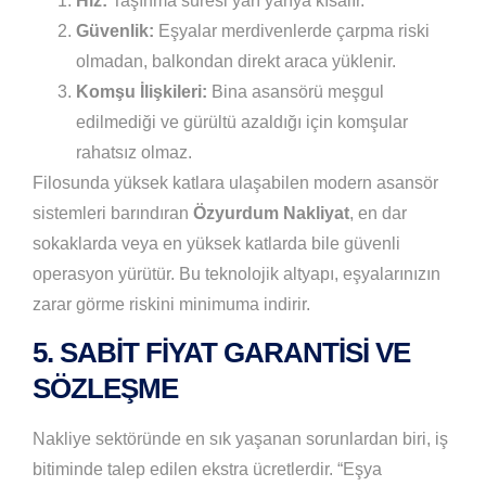
Hız:
Taşınma süresi yarı yarıya kısalır.
Güvenlik:
Eşyalar merdivenlerde çarpma riski
olmadan, balkondan direkt araca yüklenir.
Komşu İlişkileri:
Bina asansörü meşgul
edilmediği ve gürültü azaldığı için komşular
rahatsız olmaz.
Filosunda yüksek katlara ulaşabilen modern asansör
sistemleri barındıran
Özyurdum Nakliyat
, en dar
sokaklarda veya en yüksek katlarda bile güvenli
operasyon yürütür. Bu teknolojik altyapı, eşyalarınızın
zarar görme riskini minimuma indirir.
5. SABIT FIYAT GARANTISI VE
SÖZLEŞME
Nakliye sektöründe en sık yaşanan sorunlardan biri, iş
bitiminde talep edilen ekstra ücretlerdir. “Eşya