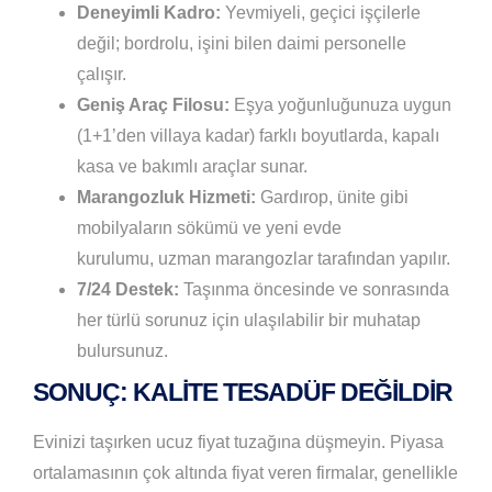
Deneyimli Kadro:
Yevmiyeli, geçici işçilerle
değil; bordrolu, işini bilen daimi personelle
çalışır.
Geniş Araç Filosu:
Eşya yoğunluğunuza uygun
(1+1’den villaya kadar) farklı boyutlarda, kapalı
kasa ve bakımlı araçlar sunar.
Marangozluk Hizmeti:
Gardırop, ünite gibi
mobilyaların sökümü ve yeni evde
kurulumu, uzman marangozlar tarafından yapılır.
7/24 Destek:
Taşınma öncesinde ve sonrasında
her türlü sorunuz için ulaşılabilir bir muhatap
bulursunuz.
SONUÇ: KALITE TESADÜF DEĞILDIR
Evinizi taşırken ucuz fiyat tuzağına düşmeyin. Piyasa
ortalamasının çok altında fiyat veren firmalar, genellikle