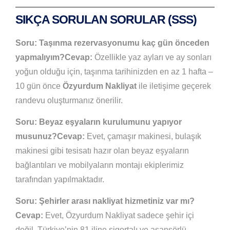
SIKÇA SORULAN SORULAR (SSS)
Soru: Taşınma rezervasyonumu kaç gün önceden
yapmalıyım?
Cevap:
Özellikle yaz ayları ve ay sonları
yoğun olduğu için, taşınma tarihinizden en az 1 hafta –
10 gün önce
Özyurdum Nakliyat
ile iletişime geçerek
randevu oluşturmanız önerilir.
Soru: Beyaz eşyaların kurulumunu yapıyor
musunuz?
Cevap:
Evet, çamaşır makinesi, bulaşık
makinesi gibi tesisatı hazır olan beyaz eşyaların
bağlantıları ve mobilyaların montajı ekiplerimiz
tarafından yapılmaktadır.
Soru: Şehirler arası nakliyat hizmetiniz var mı?
Cevap:
Evet, Özyurdum Nakliyat sadece şehir içi
değil, Türkiye’nin 81 iline sigortalı ve asansörlü