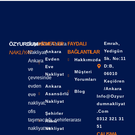
ÖZYURDUM
Emrah,
Özyurdum Ankara
HIZMETLER
FAYDALI
Yedigün
Ankara
NAKLIYAT
BAĞLANTILAR
Nakliyat,
Sk. No:11
Evden
Hakkımızda
Ankara
D:B,
Eve
ve
Müşteri
06010
Nakliyat
çevresinde
Yorumları
Keçiören
evden
Ankara
/Ankara
Blog
Asansörlü
eve
Info@ozyur
Nakliyat
nakliyat,
Dumnakliyat
ofis
.com
Şehirler
0312 321 31
taşımacılığı, şehirlerarası
Arası
51
nakliyat ve
Nakliyat
ÇALIŞMA